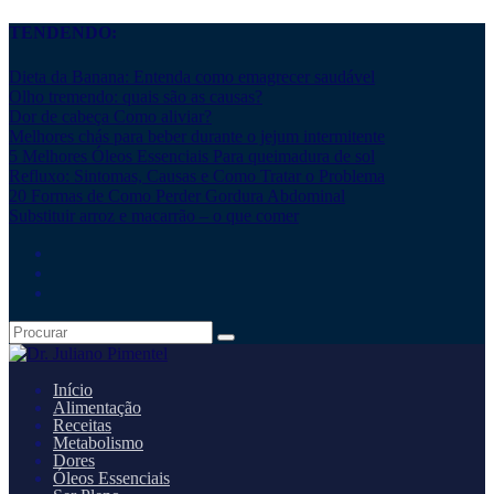
TENDENDO:
Dieta da Banana: Entenda como emagrecer saudável
Olho tremendo: quais são as causas?
Dor de cabeça Como aliviar?
Melhores chás para beber durante o jejum intermitente
5 Melhores Óleos Essenciais Para queimadura de sol
Refluxo: Sintomas, Causas e Como Tratar o Problema
20 Formas de Como Perder Gordura Abdominal
Substituir arroz e macarrão – o que comer
Início
Alimentação
Receitas
Metabolismo
Dores
Óleos Essenciais