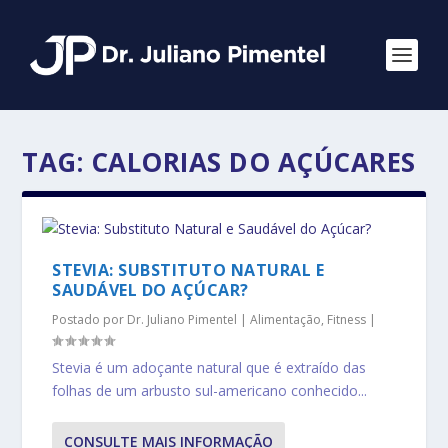
TAG:
CALORIAS DO AÇÚCARES
STEVIA: SUBSTITUTO NATURAL E
SAUDÁVEL DO AÇÚCAR?
Postado por
Dr. Juliano Pimentel
|
Alimentação
,
Fitness
|
Stevia é um adoçante natural que é extraído das
folhas de um arbusto sul-americano conhecido...
CONSULTE MAIS INFORMAÇÃO