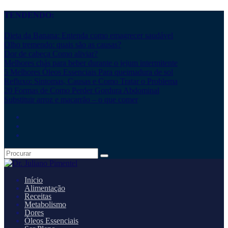
TENDENDO:
Dieta da Banana: Entenda como emagrecer saudável
Olho tremendo: quais são as causas?
Dor de cabeça Como aliviar?
Melhores chás para beber durante o jejum intermitente
5 Melhores Óleos Essenciais Para queimadura de sol
Refluxo: Sintomas, Causas e Como Tratar o Problema
20 Formas de Como Perder Gordura Abdominal
Substituir arroz e macarrão – o que comer
Início
Alimentação
Receitas
Metabolismo
Dores
Óleos Essenciais