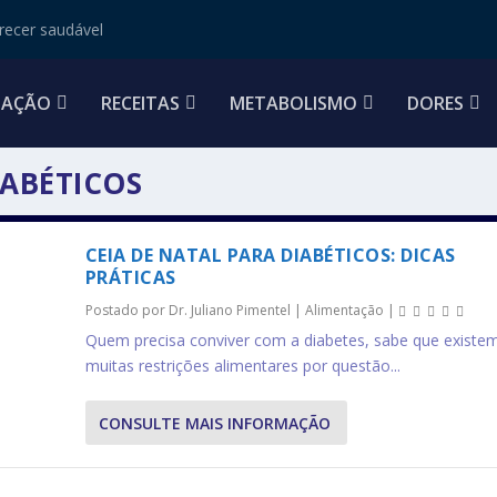
ecer saudável
TAÇÃO
RECEITAS
METABOLISMO
DORES
IABÉTICOS
CEIA DE NATAL PARA DIABÉTICOS: DICAS
PRÁTICAS
Postado por
Dr. Juliano Pimentel
|
Alimentação
|
Quem precisa conviver com a diabetes, sabe que existe
muitas restrições alimentares por questão...
CONSULTE MAIS INFORMAÇÃO