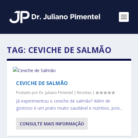
TAG:
CEVICHE DE SALMÃO
CEVICHE DE SALMÃO
Postado por
Dr. Juliano Pimentel
|
Receitas
|
Já experimentou o ceviche de salmão? Além de
gostoso é um prato muito saudável e nutritivo, pois...
CONSULTE MAIS INFORMAÇÃO