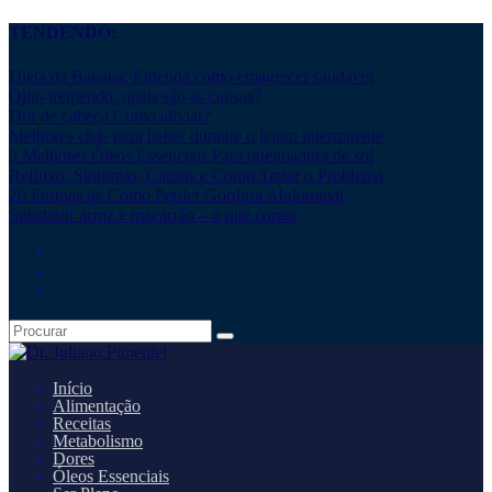
TENDENDO:
Dieta da Banana: Entenda como emagrecer saudável
Olho tremendo: quais são as causas?
Dor de cabeça Como aliviar?
Melhores chás para beber durante o jejum intermitente
5 Melhores Óleos Essenciais Para queimadura de sol
Refluxo: Sintomas, Causas e Como Tratar o Problema
20 Formas de Como Perder Gordura Abdominal
Substituir arroz e macarrão – o que comer
Início
Alimentação
Receitas
Metabolismo
Dores
Óleos Essenciais