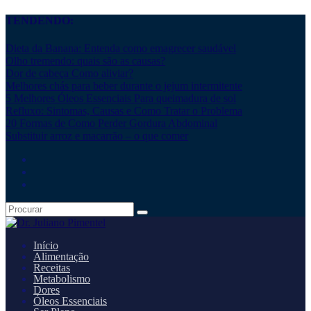
TENDENDO:
Dieta da Banana: Entenda como emagrecer saudável
Olho tremendo: quais são as causas?
Dor de cabeça Como aliviar?
Melhores chás para beber durante o jejum intermitente
5 Melhores Óleos Essenciais Para queimadura de sol
Refluxo: Sintomas, Causas e Como Tratar o Problema
20 Formas de Como Perder Gordura Abdominal
Substituir arroz e macarrão – o que comer
Início
Alimentação
Receitas
Metabolismo
Dores
Óleos Essenciais