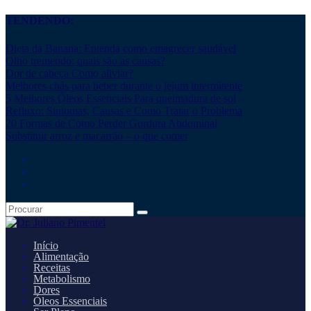
TENDENDO:
Dieta da Banana: Entenda como emagrecer saudável
Olho tremendo: quais são as causas?
Dor de cabeça Como aliviar?
Melhores chás para beber durante o jejum intermitente
5 Melhores Óleos Essenciais Para queimadura de sol
Refluxo: Sintomas, Causas e Como Tratar o Problema
20 Formas de Como Perder Gordura Abdominal
Substituir arroz e macarrão – o que comer
Início
Alimentação
Receitas
Metabolismo
Dores
Óleos Essenciais