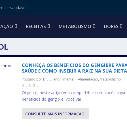
ecer saudável
TAÇÃO
RECEITAS
METABOLISMO
DORES
OL
CONHEÇA OS BENEFÍCIOS DO GENGIBRE PAR
SAÚDE E COMO INSERIR A RAIZ NA SUA DIET
Postado por
Dr. Juliano Pimentel
|
Alimentação
,
Metabolismo
|
Oi gente, neste artigo vou compartilhar com vocês algun
benefícios do gengibre. Você vai...
CONSULTE MAIS INFORMAÇÃO