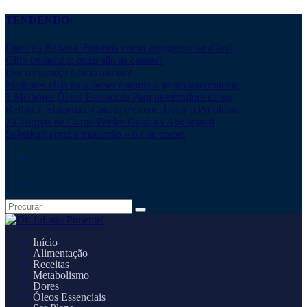
TENDENDO:
Dieta da Banana: Entenda como emagrecer saudável
Olho tremendo: quais são as causas?
Dor de cabeça Como aliviar?
Melhores chás para beber durante o jejum intermitente
5 Melhores Óleos Essenciais Para queimadura de sol
Refluxo: Sintomas, Causas e Como Tratar o Problema
20 Formas de Como Perder Gordura Abdominal
Substituir arroz e macarrão – o que comer
Início
Alimentação
Receitas
Metabolismo
Dores
Óleos Essenciais