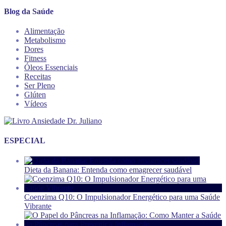
Blog da Saúde
Alimentação
Metabolismo
Dores
Fitness
Óleos Essenciais
Receitas
Ser Pleno
Glúten
Vídeos
ESPECIAL
Dieta da Banana: Entenda como emagrecer saudável
Coenzima Q10: O Impulsionador Energético para uma Saúde
Vibrante