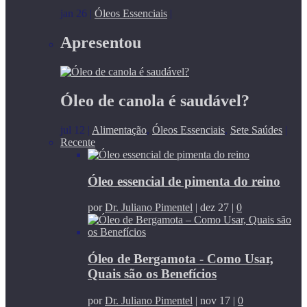
jan 26
|
Óleos Essenciais
|
Apresentou
Óleo de canola é saudável?
jul 12
|
Alimentação
,
Óleos Essenciais
,
Sete Saúdes
|
Recente
Óleo essencial de pimenta do reino
por
Dr. Juliano Pimentel
|
dez 27
|
0
Óleo de Bergamota - Como Usar,
Quais são os Benefícios
por
Dr. Juliano Pimentel
|
nov 17
|
0