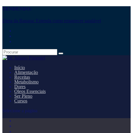
TENDENDO:
Dieta da Banana: Entenda como emagrecer saudável
Início
Alimentação
Receitas
Metabolismo
Dores
Óleos Essenciais
Ser Pleno
Cursos
Selecione a página