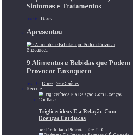
Sintomas e Tratamentos
mar 6
|
Dores
|
Apresentou
9 Alimentos e Bebidas que Podem
Provocar Enxaqueca
fev 10
|
Dores
,
Sete Saúdes
|
Recente
Triglicerídeos E a Relação Com
Doenças Cardíacas
por
Dr. Juliano Pimentel
|
fev 7
|
0