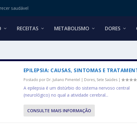
ecer saudável
O
RECEITAS
METABOLISMO
DORES
EPILEPSIA: CAUSAS, SINTOMAS E TRATAMEN
Postado por
Dr. Juliano Pimentel
|
Dores
,
Sete Saúdes
|
A epilepsia é um distúrbio do sistema nervoso central
(neurológico) no qual a atividade cerebral...
CONSULTE MAIS INFORMAÇÃO