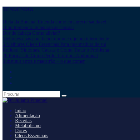
TENDENDO:
Dieta da Banana: Entenda como emagrecer saudável
Olho tremendo: quais são as causas?
Dor de cabeça Como aliviar?
Melhores chás para beber durante o jejum intermitente
5 Melhores Óleos Essenciais Para queimadura de sol
Refluxo: Sintomas, Causas e Como Tratar o Problema
20 Formas de Como Perder Gordura Abdominal
Substituir arroz e macarrão – o que comer
Início
Alimentação
Receitas
Metabolismo
Dores
Óleos Essenciais