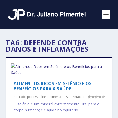
TAG:
DEFENDE CONTRA
DANOS E INFLAMAÇÕES
ALIMENTOS RICOS EM SELÊNIO E OS
BENEFÍCIOS PARA A SAÚDE
Postado por
Dr. Juliano Pimentel
|
Alimentação
|
O selênio é um mineral extremamente vital para o
corpo humano; ele ajuda no equilíbrio...