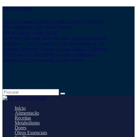
TENDENDO:
Dieta da Banana: Entenda como emagrecer saudável
Olho tremendo: quais são as causas?
Dor de cabeça Como aliviar?
Melhores chás para beber durante o jejum intermitente
5 Melhores Óleos Essenciais Para queimadura de sol
Refluxo: Sintomas, Causas e Como Tratar o Problema
20 Formas de Como Perder Gordura Abdominal
Substituir arroz e macarrão – o que comer
Início
Alimentação
Receitas
Metabolismo
Dores
Óleos Essenciais