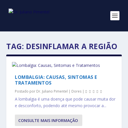
TAG:
DESINFLAMAR A REGIÃO
LOMBALGIA: CAUSAS, SINTOMAS E
TRATAMENTOS
Postado por
Dr. Juliano Pimentel
|
Dores
|
A lombalgia é uma doença que pode causar muita dor
e desconforto, podendo até mesmo provocar a...
CONSULTE MAIS INFORMAÇÃO