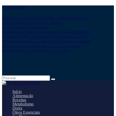
TENDENDO:
Dieta da Banana: Entenda como emagrecer saudável
Olho tremendo: quais são as causas?
Dor de cabeça Como aliviar?
Melhores chás para beber durante o jejum intermitente
5 Melhores Óleos Essenciais Para queimadura de sol
Refluxo: Sintomas, Causas e Como Tratar o Problema
20 Formas de Como Perder Gordura Abdominal
Substituir arroz e macarrão – o que comer
Início
Alimentação
Receitas
Metabolismo
Dores
Óleos Essenciais