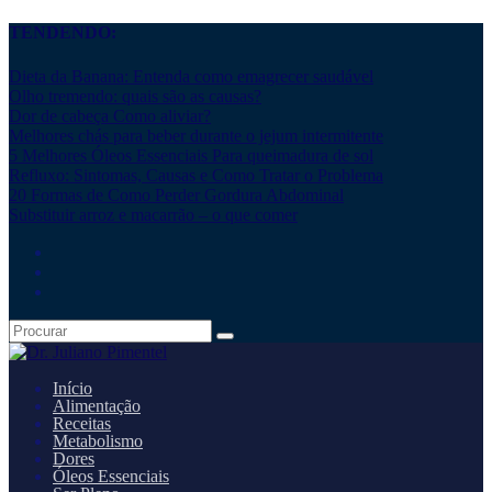
TENDENDO:
Dieta da Banana: Entenda como emagrecer saudável
Olho tremendo: quais são as causas?
Dor de cabeça Como aliviar?
Melhores chás para beber durante o jejum intermitente
5 Melhores Óleos Essenciais Para queimadura de sol
Refluxo: Sintomas, Causas e Como Tratar o Problema
20 Formas de Como Perder Gordura Abdominal
Substituir arroz e macarrão – o que comer
Início
Alimentação
Receitas
Metabolismo
Dores
Óleos Essenciais