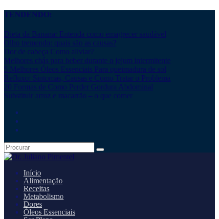
TENDENDO:
Dieta da Banana: Entenda como emagrecer saudável
Olho tremendo: quais são as causas?
Dor de cabeça Como aliviar?
Melhores chás para beber durante o jejum intermitente
5 Melhores Óleos Essenciais Para queimadura de sol
Refluxo: Sintomas, Causas e Como Tratar o Problema
20 Formas de Como Perder Gordura Abdominal
Substituir arroz e macarrão – o que comer
Início
Alimentação
Receitas
Metabolismo
Dores
Óleos Essenciais