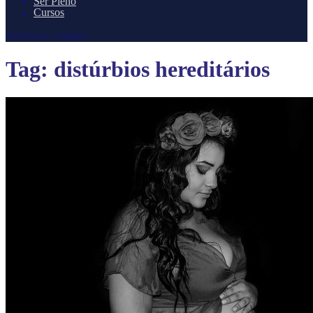
Ser Pleno
Cursos
Selecione a página
Tag:
distúrbios hereditários