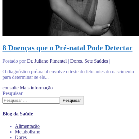
8 Doenças que o Pré-natal Pode Detectar
Postado por
Dr. Juliano Pimentel
|
Dores
,
Sete Saúdes
|
O diagnóstico pré-natal envolve o teste do feto antes do nascimento
para determinar se ele...
consulte Mais informação
Pesquisar
Pesquisar
Blog da Saúde
Alimentação
Metabolismo
Dores