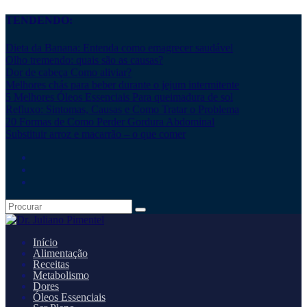
TENDENDO:
Dieta da Banana: Entenda como emagrecer saudável
Olho tremendo: quais são as causas?
Dor de cabeça Como aliviar?
Melhores chás para beber durante o jejum intermitente
5 Melhores Óleos Essenciais Para queimadura de sol
Refluxo: Sintomas, Causas e Como Tratar o Problema
20 Formas de Como Perder Gordura Abdominal
Substituir arroz e macarrão – o que comer
Início
Alimentação
Receitas
Metabolismo
Dores
Óleos Essenciais