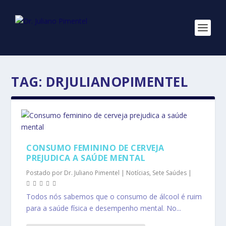
TAG:
DRJULIANOPIMENTEL
CONSUMO FEMININO DE CERVEJA
PREJUDICA A SAÚDE MENTAL
Postado por
Dr. Juliano Pimentel
|
Notícias
,
Sete Saúdes
|
Todos nós sabemos que o consumo de álcool é ruim
para a saúde física e desempenho mental. No...