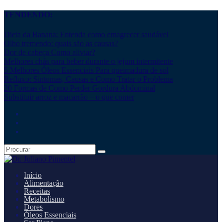
TENDENDO:
Dieta da Banana: Entenda como emagrecer saudável
Olho tremendo: quais são as causas?
Dor de cabeça Como aliviar?
Melhores chás para beber durante o jejum intermitente
5 Melhores Óleos Essenciais Para queimadura de sol
Refluxo: Sintomas, Causas e Como Tratar o Problema
20 Formas de Como Perder Gordura Abdominal
Substituir arroz e macarrão – o que comer
Início
Alimentação
Receitas
Metabolismo
Dores
Óleos Essenciais