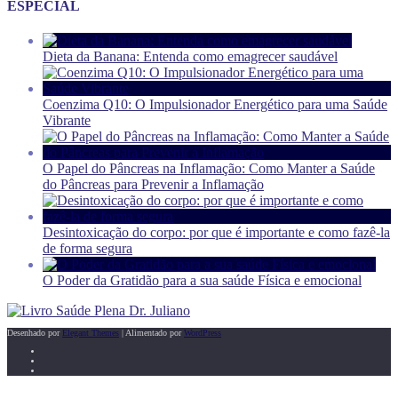
ESPECIAL
Dieta da Banana: Entenda como emagrecer saudável
Coenzima Q10: O Impulsionador Energético para uma Saúde
Vibrante
O Papel do Pâncreas na Inflamação: Como Manter a Saúde
do Pâncreas para Prevenir a Inflamação
Desintoxicação do corpo: por que é importante e como fazê-la
de forma segura
O Poder da Gratidão para a sua saúde Física e emocional
Desenhado por
Elegant Themes
| Alimentado por
WordPress