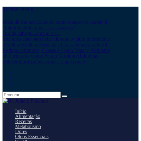
TENDENDO:
Dieta da Banana: Entenda como emagrecer saudável
Olho tremendo: quais são as causas?
Dor de cabeça Como aliviar?
Melhores chás para beber durante o jejum intermitente
5 Melhores Óleos Essenciais Para queimadura de sol
Refluxo: Sintomas, Causas e Como Tratar o Problema
20 Formas de Como Perder Gordura Abdominal
Substituir arroz e macarrão – o que comer
Início
Alimentação
Receitas
Metabolismo
Dores
Óleos Essenciais