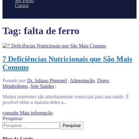
Ser Pleno
Cursos
Selecione a página
Tag:
falta de ferro
7 Deficiências Nutricionais que São Mais
Comuns
Postado por
Dr. Juliano Pimentel
|
Alimentação
,
Dores
,
Metabolismo
,
Sete Saúdes
|
Muitos nutrientes são absolutamente essenciais para sua saúde. É
possível obter a maioria deles a...
consulte Mais informação
Pesquisar
Pesquisar
Blog da Saúde