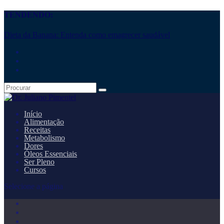
TENDENDO:
Dieta da Banana: Entenda como emagrecer saudável
Início
Alimentação
Receitas
Metabolismo
Dores
Óleos Essenciais
Ser Pleno
Cursos
Selecione a página