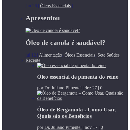
jan 26
|
Óleos Essenciais
|
Apresentou
Óleo de canola é saudável?
jul 12
|
Alimentação
,
Óleos Essenciais
,
Sete Saúdes
|
Recente
Óleo essencial de pimenta do reino
por
Dr. Juliano Pimentel
|
dez 27
|
0
Óleo de Bergamota - Como Usar,
Quais são os Benefícios
por
Dr. Juliano Pimentel
|
nov 17
|
0