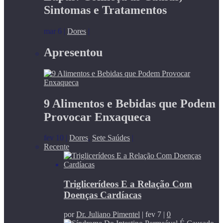
Sintomas e Tratamentos
mar 6
|
Dores
|
Apresentou
9 Alimentos e Bebidas que Podem
Provocar Enxaqueca
fev 10
|
Dores
,
Sete Saúdes
|
Recente
Triglicerídeos E a Relação Com
Doenças Cardíacas
por
Dr. Juliano Pimentel
|
fev 7
|
0