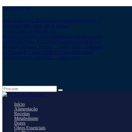
TENDENDO:
Dieta da Banana: Entenda como emagrecer saudável
Olho tremendo: quais são as causas?
Dor de cabeça Como aliviar?
Melhores chás para beber durante o jejum intermitente
5 Melhores Óleos Essenciais Para queimadura de sol
Refluxo: Sintomas, Causas e Como Tratar o Problema
20 Formas de Como Perder Gordura Abdominal
Substituir arroz e macarrão – o que comer
Início
Alimentação
Receitas
Metabolismo
Dores
Óleos Essenciais