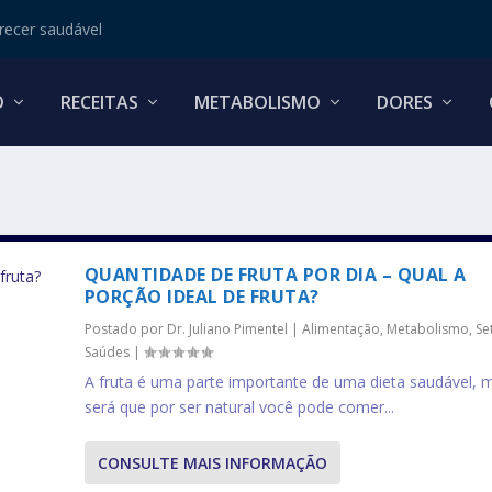
ecer saudável
O
RECEITAS
METABOLISMO
DORES
QUANTIDADE DE FRUTA POR DIA – QUAL A
PORÇÃO IDEAL DE FRUTA?
Postado por
Dr. Juliano Pimentel
|
Alimentação
,
Metabolismo
,
Se
Saúdes
|
A fruta é uma parte importante de uma dieta saudável, 
será que por ser natural você pode comer...
CONSULTE MAIS INFORMAÇÃO