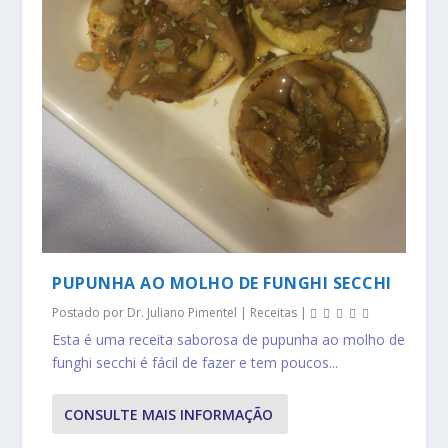
PUPUNHA AO MOLHO DE FUNGHI SECCHI
Postado por
Dr. Juliano Pimentel
|
Receitas
|
Esta é uma receita saborosa de pupunha ao molho de
funghi secchi é fácil de fazer e tem poucos...
CONSULTE MAIS INFORMAÇÃO