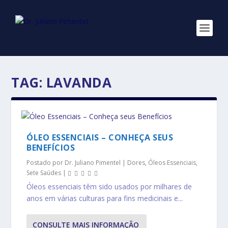
TAG:
LAVANDA
ÓLEO ESSENCIAIS – CONHEÇA SEUS
BENEFÍCIOS
Postado por
Dr. Juliano Pimentel
|
Dores
,
Óleos Essenciais
,
Sete Saúdes
|
Óleos essenciais têm sido usados ​​por milhares de
anos em várias culturas para fins medicinais e...
CONSULTE MAIS INFORMAÇÃO