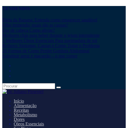
TENDENDO:
Dieta da Banana: Entenda como emagrecer saudável
Olho tremendo: quais são as causas?
Dor de cabeça Como aliviar?
Melhores chás para beber durante o jejum intermitente
5 Melhores Óleos Essenciais Para queimadura de sol
Refluxo: Sintomas, Causas e Como Tratar o Problema
20 Formas de Como Perder Gordura Abdominal
Substituir arroz e macarrão – o que comer
Início
Alimentação
Receitas
Metabolismo
Dores
Óleos Essenciais