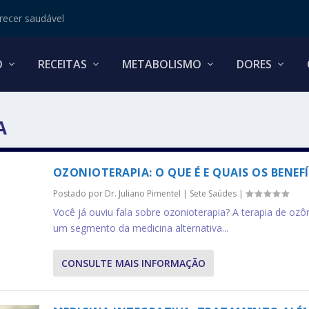
ecer saudável
O
RECEITAS
METABOLISMO
DORES
A
OZONIOTERAPIA: O QUE É E QUAIS OS BENEF
Postado por
Dr. Juliano Pimentel
|
Sete Saúdes
|
Você já ouviu fala sobre ozonioterapia? A terapia de ozô
um segmento da medicina alternativa...
CONSULTE MAIS INFORMAÇÃO