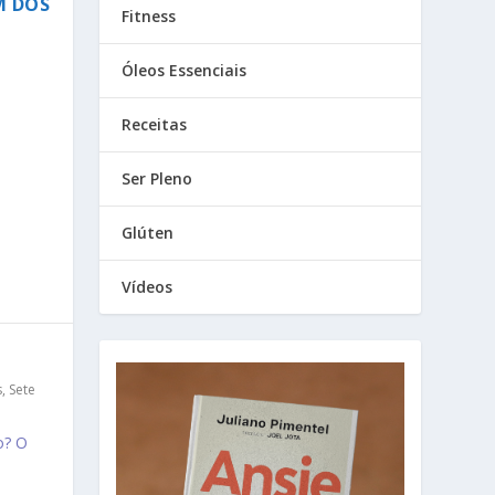
M DOS
Fitness
Óleos Essenciais
Receitas
Ser Pleno
Glúten
Vídeos
s
,
Sete
o? O