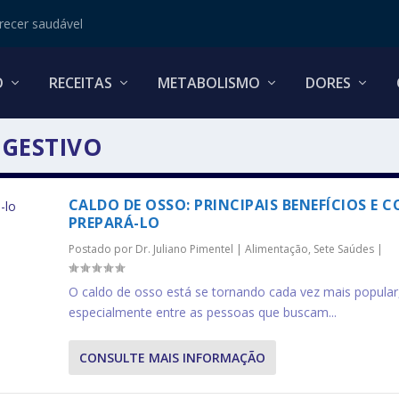
ecer saudável
O
RECEITAS
METABOLISMO
DORES
IGESTIVO
CALDO DE OSSO: PRINCIPAIS BENEFÍCIOS E 
PREPARÁ-LO
Postado por
Dr. Juliano Pimentel
|
Alimentação
,
Sete Saúdes
|
O caldo de osso está se tornando cada vez mais popular
especialmente entre as pessoas que buscam...
CONSULTE MAIS INFORMAÇÃO