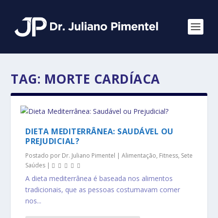
TAG:
MORTE CARDÍACA
DIETA MEDITERRÂNEA: SAUDÁVEL OU
PREJUDICIAL?
Postado por
Dr. Juliano Pimentel
|
Alimentação
,
Fitness
,
Sete
Saúdes
|
A dieta mediterrânea é baseada nos alimentos
tradicionais, que as pessoas costumavam comer
nos...