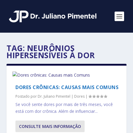
TAG:
NEURÔNIOS
HIPERSENSÍVEIS À DOR
DORES CRÔNICAS: CAUSAS MAIS COMUNS
Postado por
Dr. Juliano Pimentel
|
Dores
|
Se você sente dores por mais de três meses, você
está com dor crônica. Além de influenciar...
CONSULTE MAIS INFORMAÇÃO