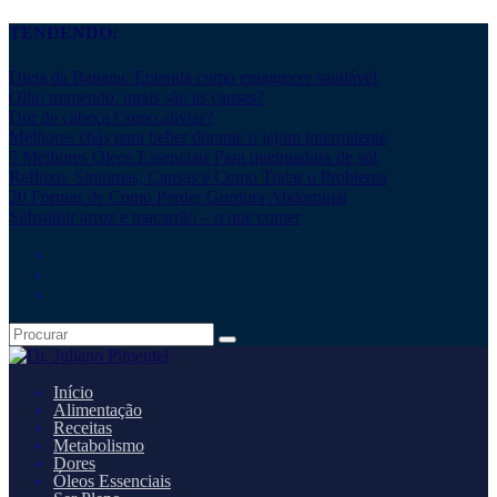
TENDENDO:
Dieta da Banana: Entenda como emagrecer saudável
Olho tremendo: quais são as causas?
Dor de cabeça Como aliviar?
Melhores chás para beber durante o jejum intermitente
5 Melhores Óleos Essenciais Para queimadura de sol
Refluxo: Sintomas, Causas e Como Tratar o Problema
20 Formas de Como Perder Gordura Abdominal
Substituir arroz e macarrão – o que comer
Início
Alimentação
Receitas
Metabolismo
Dores
Óleos Essenciais