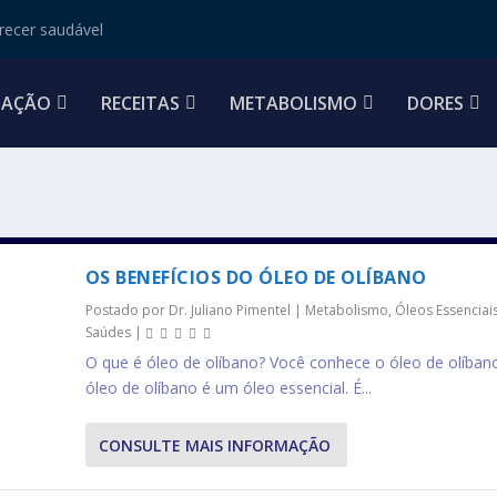
ecer saudável
TAÇÃO
RECEITAS
METABOLISMO
DORES
OS BENEFÍCIOS DO ÓLEO DE OLÍBANO
Postado por
Dr. Juliano Pimentel
|
Metabolismo
,
Óleos Essenciai
Saúdes
|
O que é óleo de olíbano? Você conhece o óleo de olíban
óleo de olíbano é um óleo essencial. É...
CONSULTE MAIS INFORMAÇÃO