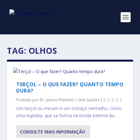
TAG:
OLHOS
TERÇOL – O QUE FAZER? QUANTO TEMPO
DURA?
Postado por
Dr. Juliano Pimentel
|
Sete Saúdes
|
Um terçol ou micuim é um inchaço vermelho, como
uma espinha, que se forma na borda externa da...
CONSULTE MAIS INFORMAÇÃO