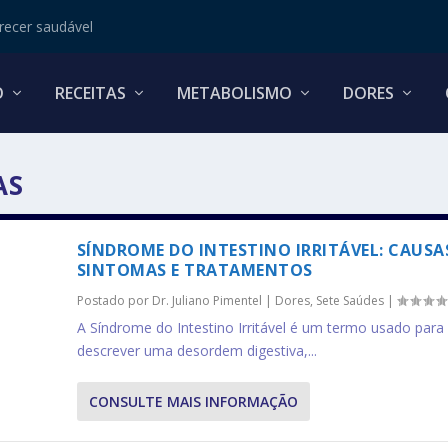
ecer saudável
O
RECEITAS
METABOLISMO
DORES
AS
SÍNDROME DO INTESTINO IRRITÁVEL: CAUSA
SINTOMAS E TRATAMENTOS
Postado por
Dr. Juliano Pimentel
|
Dores
,
Sete Saúdes
|
A Síndrome do Intestino Irritável é um termo usado para
descrever uma desordem digestiva,...
CONSULTE MAIS INFORMAÇÃO