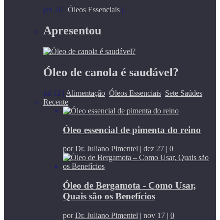
jan 26
|
Óleos Essenciais
|
Apresentou
Óleo de canola é saudável?
jul 12
|
Alimentação
,
Óleos Essenciais
,
Sete Saúdes
|
Recente
Óleo essencial de pimenta do reino
por
Dr. Juliano Pimentel
|
dez 27
|
0
Óleo de Bergamota - Como Usar,
Quais são os Benefícios
por
Dr. Juliano Pimentel
|
nov 17
|
0