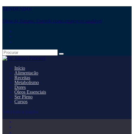
TENDENDO:
Dieta da Banana: Entenda como emagrecer saudável
Início
Alimentação
Receitas
Metabolismo
Dores
Óleos Essenciais
Ser Pleno
Cursos
Selecione a página