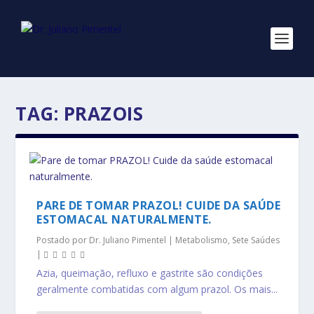
TAG:
PRAZOIS
PARE DE TOMAR PRAZOL! CUIDE DA SAÚDE
ESTOMACAL NATURALMENTE.
Postado por
Dr. Juliano Pimentel
|
Metabolismo
,
Sete Saúdes
|
Azia, queimação, refluxo e gastrite são condições
geralmente combatidas com algum prazol. Os mais...