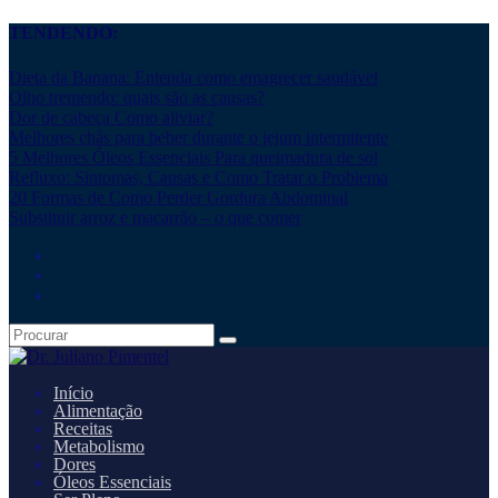
TENDENDO:
Dieta da Banana: Entenda como emagrecer saudável
Olho tremendo: quais são as causas?
Dor de cabeça Como aliviar?
Melhores chás para beber durante o jejum intermitente
5 Melhores Óleos Essenciais Para queimadura de sol
Refluxo: Sintomas, Causas e Como Tratar o Problema
20 Formas de Como Perder Gordura Abdominal
Substituir arroz e macarrão – o que comer
Início
Alimentação
Receitas
Metabolismo
Dores
Óleos Essenciais