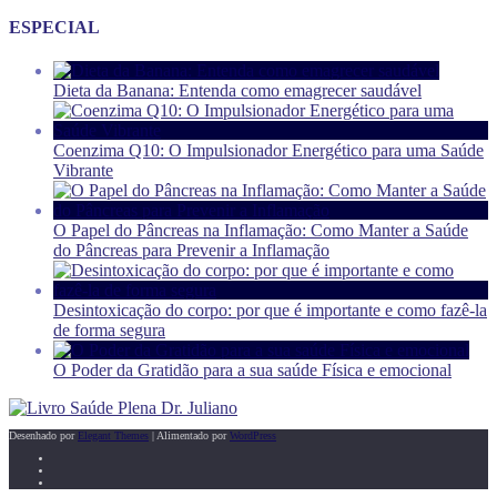
ESPECIAL
Dieta da Banana: Entenda como emagrecer saudável
Coenzima Q10: O Impulsionador Energético para uma Saúde
Vibrante
O Papel do Pâncreas na Inflamação: Como Manter a Saúde
do Pâncreas para Prevenir a Inflamação
Desintoxicação do corpo: por que é importante e como fazê-la
de forma segura
O Poder da Gratidão para a sua saúde Física e emocional
Desenhado por
Elegant Themes
| Alimentado por
WordPress