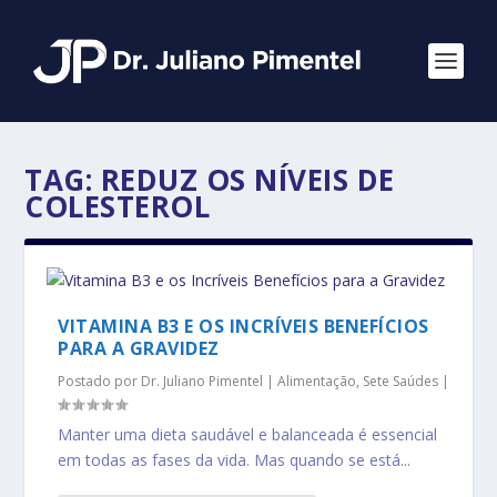
TAG:
REDUZ OS NÍVEIS DE
COLESTEROL
VITAMINA B3 E OS INCRÍVEIS BENEFÍCIOS
PARA A GRAVIDEZ
Postado por
Dr. Juliano Pimentel
|
Alimentação
,
Sete Saúdes
|
Manter uma dieta saudável e balanceada é essencial
em todas as fases da vida. Mas quando se está...