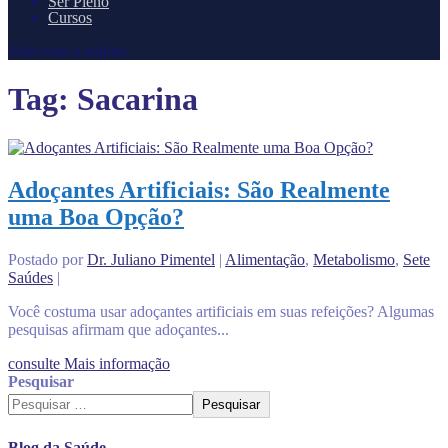
Ser Pleno
Cursos
Selecione a página
Tag:
Sacarina
Adoçantes Artificiais: São Realmente
uma Boa Opção?
Postado por
Dr. Juliano Pimentel
|
Alimentação
,
Metabolismo
,
Sete
Saúdes
|
Você costuma usar adoçantes artificiais em suas refeições? Algumas
pesquisas afirmam que adoçantes...
consulte Mais informação
Pesquisar
Pesquisar
Blog da Saúde