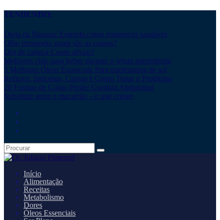
TENDENDO:
Dieta da Banana: Entenda como emagrecer saudável
Olho tremendo: quais são as causas?
Dor de cabeça Como aliviar?
Melhores chás para beber durante o jejum intermitente
5 Melhores Óleos Essenciais Para queimadura de sol
Refluxo: Sintomas, Causas e Como Tratar o Problema
20 Formas de Como Perder Gordura Abdominal
Substituir arroz e macarrão – o que comer
Início
Alimentação
Receitas
Metabolismo
Dores
Óleos Essenciais