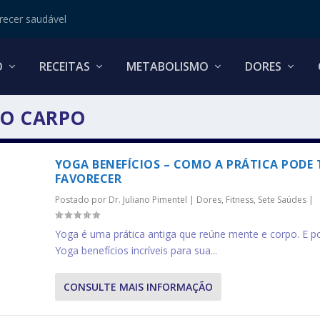
ecer saudável
O
RECEITAS
METABOLISMO
DORES
DO CARPO
YOGA BENEFÍCIOS – COMO A PRÁTICA PODE 
FAVORECER
Postado por
Dr. Juliano Pimentel
|
Dores
,
Fitness
,
Sete Saúdes
|
Yoga é uma prática antiga que reúne mente e corpo. E po
Yoga benefícios incríveis para sua...
CONSULTE MAIS INFORMAÇÃO