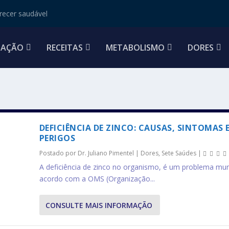
ecer saudável
TAÇÃO
RECEITAS
METABOLISMO
DORES
DEFICIÊNCIA DE ZINCO: CAUSAS, SINTOMAS 
PERIGOS
Postado por
Dr. Juliano Pimentel
|
Dores
,
Sete Saúdes
|
A deficiência de zinco no organismo, é um problema mun
acordo com a OMS (Organização...
CONSULTE MAIS INFORMAÇÃO