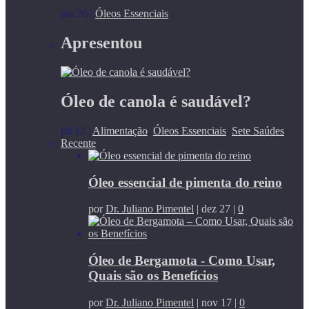
jan 26
|
Óleos Essenciais
|
Apresentou
Óleo de canola é saudável?
jul 12
|
Alimentação
,
Óleos Essenciais
,
Sete Saúdes
|
Recente
Óleo essencial de pimenta do reino
por
Dr. Juliano Pimentel
|
dez 27
|
0
Óleo de Bergamota - Como Usar,
Quais são os Benefícios
por
Dr. Juliano Pimentel
|
nov 17
|
0