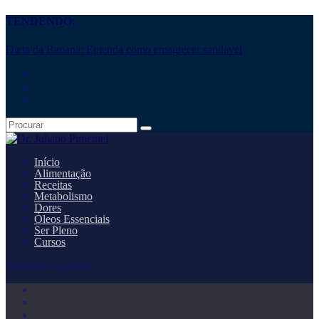
TENDENDO:
Dieta da Banana: Entenda como emagrecer saudável
Início
Alimentação
Receitas
Metabolismo
Dores
Óleos Essenciais
Ser Pleno
Cursos
Selecione a página