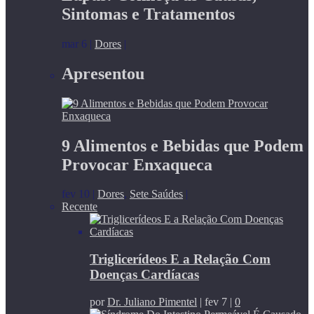
Sintomas e Tratamentos
mar 6
|
Dores
|
Apresentou
9 Alimentos e Bebidas que Podem
Provocar Enxaqueca
fev 10
|
Dores
,
Sete Saúdes
|
Recente
Triglicerídeos E a Relação Com
Doenças Cardíacas
por
Dr. Juliano Pimentel
|
fev 7
|
0