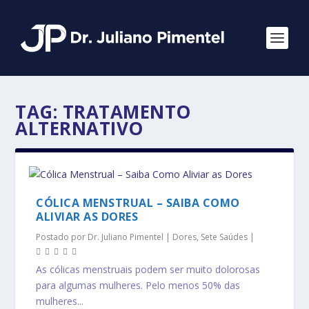
TAG:
TRATAMENTO
ALTERNATIVO
CÓLICA MENSTRUAL – SAIBA COMO
ALIVIAR AS DORES
Postado por
Dr. Juliano Pimentel
|
Dores
,
Sete Saúdes
|
As cólicas menstruais podem ser muito dolorosas
para algumas mulheres. Pelo menos 50% das
mulheres...