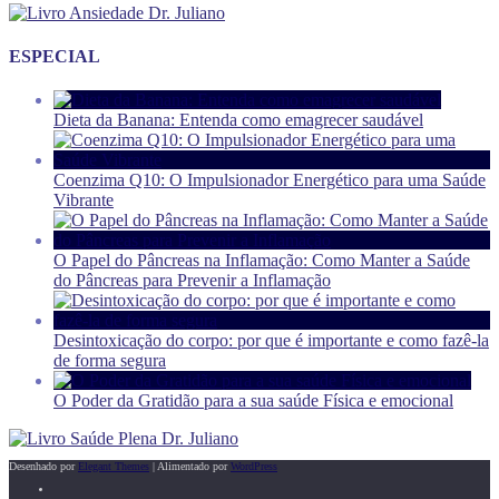
ESPECIAL
Dieta da Banana: Entenda como emagrecer saudável
Coenzima Q10: O Impulsionador Energético para uma Saúde
Vibrante
O Papel do Pâncreas na Inflamação: Como Manter a Saúde
do Pâncreas para Prevenir a Inflamação
Desintoxicação do corpo: por que é importante e como fazê-la
de forma segura
O Poder da Gratidão para a sua saúde Física e emocional
Desenhado por
Elegant Themes
| Alimentado por
WordPress