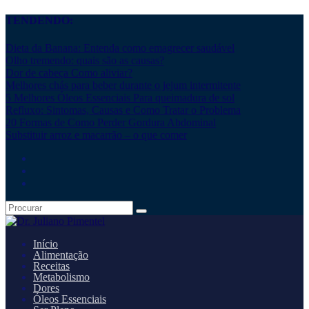
TENDENDO:
Dieta da Banana: Entenda como emagrecer saudável
Olho tremendo: quais são as causas?
Dor de cabeça Como aliviar?
Melhores chás para beber durante o jejum intermitente
5 Melhores Óleos Essenciais Para queimadura de sol
Refluxo: Sintomas, Causas e Como Tratar o Problema
20 Formas de Como Perder Gordura Abdominal
Substituir arroz e macarrão – o que comer
Início
Alimentação
Receitas
Metabolismo
Dores
Óleos Essenciais