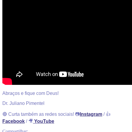
Abraços e fique com Deus!
Dr. Juliano Pimentel
🔴 Curta também as redes sociais! 📷
Instagram
/ 👍
Facebook
/ 🎥
YouTube
Compartilhar: