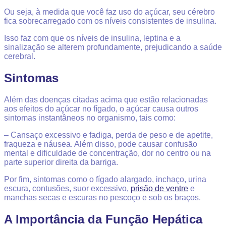
Ou seja, à medida que você faz uso do açúcar, seu cérebro
fica sobrecarregado com os níveis consistentes de insulina.
Isso faz com que os níveis de insulina, leptina e a
sinalização se alterem profundamente, prejudicando a saúde
cerebral.
Sintomas
Além das doenças citadas acima que estão relacionadas
aos efeitos do açúcar no fígado, o açúcar causa outros
sintomas instantâneos no organismo, tais como:
– Cansaço excessivo e f
adiga, p
erda de peso e de
apetite,
f
raqueza e n
áusea. Além disso, pode causar c
onfusão
mental e d
ificuldade de concentração, d
or no centro ou na
parte superior direita da barriga.
Por fim, sintomas como o f
ígado alargado, i
nchaço, u
rina
escura, c
ontusões, s
uor excessivo,
prisão de ventre
e
m
anchas secas e escuras no pescoço e sob os braços.
A Importância da Função Hepática