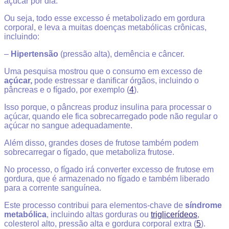
açúcar por dia.
Ou seja, todo esse excesso é metabolizado em gordura
corporal, e leva a muitas doenças metabólicas crônicas,
incluindo:
–
Hipertensão
(pressão alta), d
emência e c
âncer.
Uma pesquisa mostrou que o
consumo em excesso de
açúcar,
pode estressar e danificar órgãos, incluindo o
pâncreas e o fígado, por exemplo (
4
).
Isso porque, o pâncreas produz insulina para processar o
açúcar, quando ele fica sobrecarregado pode não regular o
açúcar no sangue adequadamente.
Além disso, grandes doses de frutose também podem
sobrecarregar o fígado, que metaboliza frutose.
No processo, o fígado irá converter excesso de frutose em
gordura, que é armazenado no fígado e também liberado
para a corrente sanguínea.
Este processo contribui para elementos-chave de
síndrome
metabólica
, incluindo altas gorduras ou
triglicerídeos
,
colesterol alto, pressão alta e gordura corporal extra (
5
).