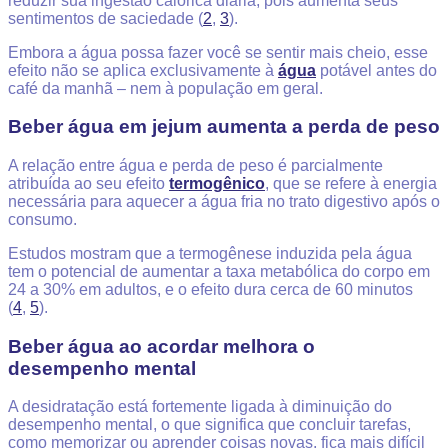
reduzir sua ingestão calórica diária, pois aumenta seus
sentimentos de saciedade (
2
,
3
).
Embora a água possa fazer você se sentir mais cheio, esse
efeito não se aplica exclusivamente à
água
potável antes do
café da manhã – nem à população em geral.
Beber água em jejum aumenta a perda de peso
A relação entre água e perda de peso é parcialmente
atribuída ao seu efeito
termogênico
, que se refere à energia
necessária para aquecer a água fria no trato digestivo após o
consumo.
Estudos mostram que a termogênese induzida pela água
tem o potencial de aumentar a taxa metabólica do corpo em
24 a 30% em adultos, e o efeito dura cerca de 60 minutos
(
4
,
5
).
Beber água ao acordar melhora o
desempenho mental
A desidratação está fortemente ligada à diminuição do
desempenho mental, o que significa que concluir tarefas,
como memorizar ou aprender coisas novas, fica mais difícil