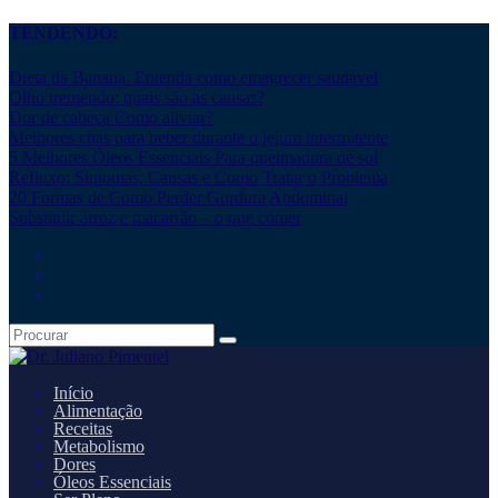
TENDENDO:
Dieta da Banana: Entenda como emagrecer saudável
Olho tremendo: quais são as causas?
Dor de cabeça Como aliviar?
Melhores chás para beber durante o jejum intermitente
5 Melhores Óleos Essenciais Para queimadura de sol
Refluxo: Sintomas, Causas e Como Tratar o Problema
20 Formas de Como Perder Gordura Abdominal
Substituir arroz e macarrão – o que comer
Início
Alimentação
Receitas
Metabolismo
Dores
Óleos Essenciais