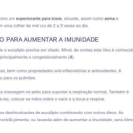
 como um
expectorante para tosse
, sinusite, assim como
asma
e
em uma colher de mel cru de 2 a 3 vezes ao dia.
O PARA AUMENTAR A IMUNIDADE
o eucalipto precisa ser citado. Afinal, de contas este óleo é conhecid
e principalmente o congestionamento (
4
).
anas, bem como propriedades anti-inflamatórias e antioxidantes.
A
io para os pulmões.
a massagem no peito para suportar a respiração normal. Também é
-las, colocar as mãos sobre o nariz e a boca e respirar.
os desintoxicantes de eucalipto combinando com outros óleos. Ao
 hortelã-pimenta, ou lavanda além de aumentar a imunidade, será ótim