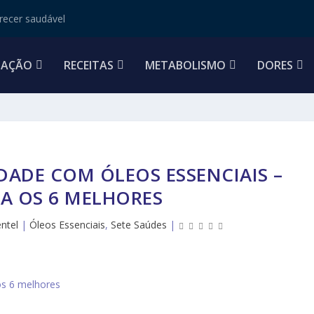
ecer saudável
TAÇÃO
RECEITAS
METABOLISMO
DORES
ADE COM ÓLEOS ESSENCIAIS –
A OS 6 MELHORES
entel
|
Óleos Essenciais
,
Sete Saúdes
|