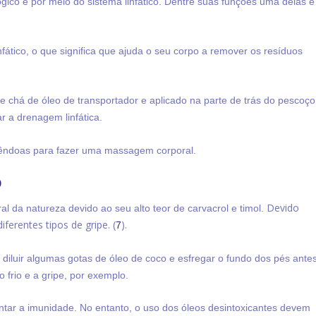
gico é por meio do s
istema linfático. Dentre suas funções uma delas é
infático, o que significa que ajuda o seu corpo a remover os resíduos
de chá de óleo de transportador e aplicado na parte de trás do pescoço
 a drenagem linfática.
mêndoas para fazer uma massagem corporal.
O
Devido
al da natureza devido ao seu alto teor de carvacrol e timol.
ferentes tipos de gripe. (
).
7
iluir algumas gotas de óleo de coco e esfregar o fundo dos pés ante
 frio e a gripe, por exemplo.
tar a imunidade. No entanto, o uso dos óleos desintoxicantes devem