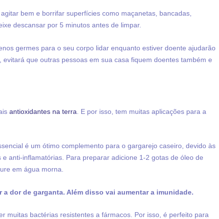
 agitar bem e borrifar superfícies como maçanetas, bancadas,
deixe descansar por 5 minutos antes de limpar.
menos germes para o seu corpo lidar enquanto estiver doente ajudarão
m, evitará que outras pessoas em sua casa fiquem doentes também e
ais
antioxidantes na terra
. E por isso, tem muitas aplicações para a
essencial é um ótimo complemento para o gargarejo caseiro, devido às
s e anti-inflamatórias. Para preparar adicione 1-2 gotas de óleo de
sture em água morna.
r a dor de garganta. Além disso vai aumentar a imunidade.
muitas bactérias resistentes a fármacos. Por isso, é perfeito para