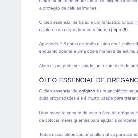
Outra maneira de impulsionar seu sistema imunoló
a proteção de células imunes.
O óleo essencial de limão é um fantástico tônico l
celulares do corpo durante o
frio e a gripe
(
6
).
Aplicando 2-3 gotas de limão diluído em 1 colher 
enquanto doente é uma ótima maneira de estimular
Além disso, pode ser usado junto com óleo de a
ÓLEO ESSENCIAL DE ORÉGAN
O óleo essencial de
orégano
é um antibiótico natur
suas propriedades ele é muito usado para tratar di
Uma maneira comum de usar o óleo de orégano é d
de colocar meias quentes para ajudar a combater o
Todos esses óleos são uma alternativa para aumen