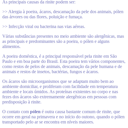
As principais causas da rinite podem ser:
>> Alergia à poeira, ácaros, descamação da pele dos animais, pólen
das árvores ou das flores, poluição e fumaça.
>> Infecção viral ou bacterina nas vias aéreas.
Várias substâncias presentes no meio ambiente são alergênicas, mas
as principais e predominantes são a poeira, o pólen e alguns
alimentos.
A poeira doméstica, é a principal responsável pela rinite em São
Paulo e em boa parte do Brasil. Esta poeira tem vários componentes,
como restos de pelos de animais, descamação da pele humana e de
animais e restos de insetos, bactérias, fungos e ácaros.
Os ácaros são microorganismos que se adaptam muito bem ao
ambiente domiciliar, e proliferam com facilidade em temperatura
ambiente e locais úmidos. As proteínas existentes no corpo e nas
fezes dos ácaros são extremamente alergênicas em pessoas com
predisposição à rinite.
O contato com
pólen
é outra causa bastante comum de rinite, que
ocorre em geral na primavera e no início do outono, quando o pólen
transportado pelo ar se encontra em níveis maiores.