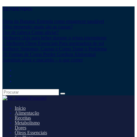
TENDENDO:
Dieta da Banana: Entenda como emagrecer saudável
Olho tremendo: quais são as causas?
Dor de cabeça Como aliviar?
Melhores chás para beber durante o jejum intermitente
5 Melhores Óleos Essenciais Para queimadura de sol
Refluxo: Sintomas, Causas e Como Tratar o Problema
20 Formas de Como Perder Gordura Abdominal
Substituir arroz e macarrão – o que comer
Início
Alimentação
Receitas
Metabolismo
Dores
Óleos Essenciais